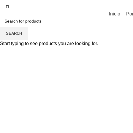
Bogotá – Cartagena – Colombia
Inicio
Por
SEARCH
Click to enlarge
Start typing to see products you are looking for.