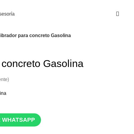
Contáctanos
PQRs
asesoría
ibrador para concreto Gasolina
 concreto Gasolina
ente)
ina
R WHATSAPP