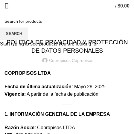
/
$
0.00
0
items
POLÍTICAS
SEARCH
POLÍTICA DE PRIVACIDAD Y PROTECCIÓN
Start typing to see products you are looking for.
DE DATOS PERSONALES
Copropisos Copropisos
COPROPISOS LTDA
Fecha de última actualización:
Mayo 28, 2025
Vigencia:
A partir de la fecha de publicación
1. INFORMACIÓN GENERAL DE LA EMPRESA
Razón Social:
Copropisos LTDA